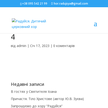
+38 095 542 21 99
hor.radujsya@gmail.com
4
від
admin
|
Січ 17, 2023
|
0 коментарів
Недавні записи
В гостях у Святителя Іоана
Причастя. Тіло Христове (автор Ю.В. Зуєва)
Запрошуємо до хору “Радуйся”