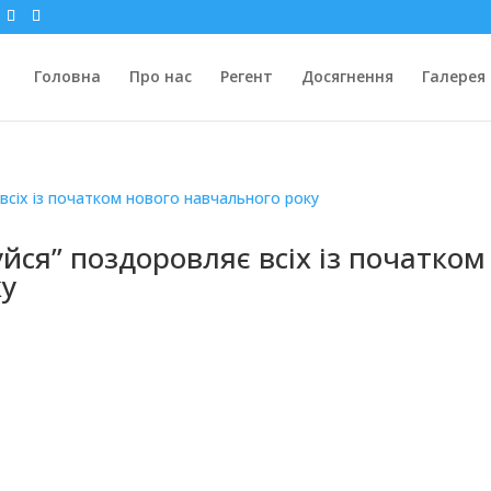
Головна
Про нас
Регент
Досягнення
Галерея
йся” поздоровляє всіх із початком
ку