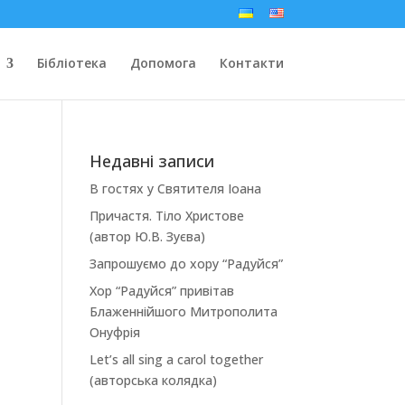
Бібліотека
Допомога
Контакти
Недавні записи
В гостях у Святителя Іоана
Причастя. Тіло Христове
(автор Ю.В. Зуєва)
Запрошуємо до хору “Радуйся”
Хор “Радуйся” привітав
Блаженнійшого Митрополита
Онуфрія
Let’s all sing a carol together
(авторська колядка)