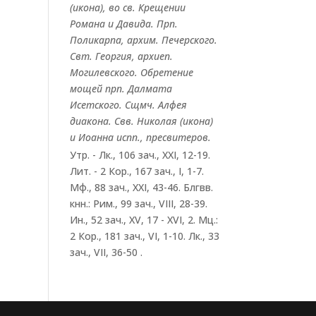
(
икона
), во св. Крещении
Романа и Давида. Прп.
Поликарпа
, архим. Печерского.
Свт.
Георгия
, архиеп.
Могилевского. Обретение
мощей прп.
Далмата
Исетского. Сщмч.
Алфея
диакона. Свв.
Николая
(
икона
)
и
Иоанна
испп., пресвитеров.
Утр. -
Лк., 106 зач., XXI, 12-19.
Лит. -
2 Кор., 167 зач., I, 1-7.
Мф., 88 зач., XXI, 43-46.
Блгвв.
кнн.:
Рим., 99 зач., VIII, 28-39.
Ин., 52 зач., XV, 17 - XVI, 2.
Мц.:
2 Кор., 181 зач., VI, 1-10.
Лк., 33
зач., VII, 36-50
.