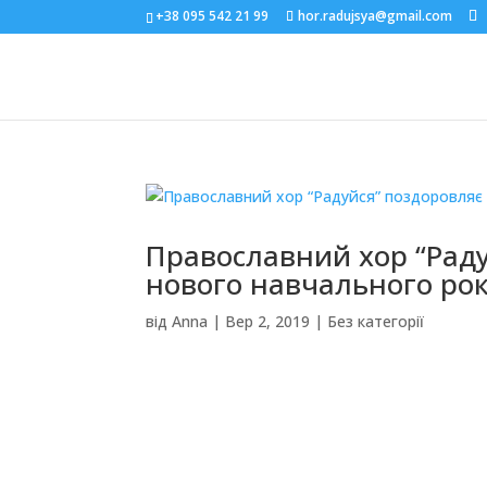
+38 095 542 21 99
hor.radujsya@gmail.com
Православний хор “Раду
нового навчального ро
від
Anna
|
Вер 2, 2019
|
Без категорії