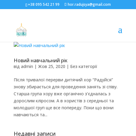
+38 095 542 21 99
hor.radujsya@gmail.com
Новий навчальний рік
від
admin
|
Жов 25, 2020
|
Без категорії
Після тривалої перерви дитячий хор “Радуйся”
знову збирається для проведення занять зі співу.
Старша група хору вже органічно з’єдналась з
дорослим кліросом. А в хористів з середньої та
молодшої груп ще все попереду. Поки що вони
навчаються та...
Недавні записи