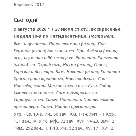
Березень 2017
Сьогодні
9 августа 2026 г. ( 27 июля ст.ст.), воскресенье.
Неделя 10-я по Пятидесятнице.
Поста нет.
Вмч. и целителя
Пантелеимона
(
икона
). Прп.
Германа
(
икона
) Аляскинского. Прп.
Анфисы
(
икона
)
исп., игумении и 90 сестер ее. Равноапп.
Климента
(
икона
), еп. Охридского,
Наума
(
икона
),
Саввы
,
Горазда
и
Ангеляра
. Блж.
Николая
(
икона
) Кочанова,
Христа ради юродивого, Новгородского. Свт.
Иоасафа
, митр. Московского и всея Руси.
Собор
Смоленских святых
. Сщмч.
Амвросия
, еп.
Сарапульского. Сщмч.
Платона
и
Пантелеимона
пресвитера. Сщмч.
Иоанна
пресвитера.
Утр. - Ев. 10-е,
Ин., 66 зач., XXI, 1-14.
Лит. -
1 Кор.,
131 зач., IV, 9-16.
Мф., 72 зач., XVII, 14-23.
Вмч.:
2
Тим., 292 зач., II, 1-10.
Ин., 52 зач., XV, 17 - XVI, 2.