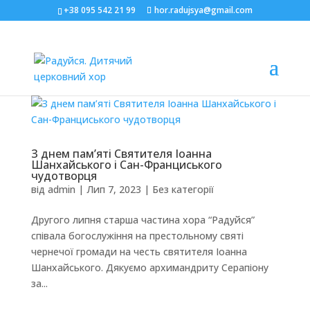
+38 095 542 21 99
hor.radujsya@gmail.com
З днем пам’яті Святителя Іоанна
Шанхайського і Сан-Франциського
чудотворця
від
admin
|
Лип 7, 2023
|
Без категорії
Другого липня старша частина хора “Радуйся”
співала богослужіння на престольному святі
чернечої громади на честь святителя Іоанна
Шанхайського. Дякуємо архимандриту Серапіону
за...