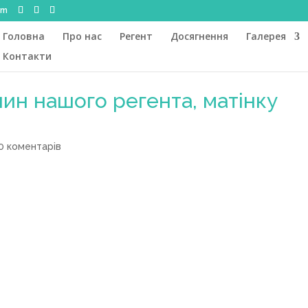
om
Головна
Про нас
Регент
Досягнення
Галерея
Контакти
нин нашого регента, матінку
0 коментарів