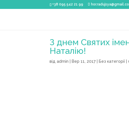
+38 095 542 21 99
hor.radujsya@gmail.c
З днем Святих іме
Наталію!
від
admin
|
Вер 11, 2017
|
Без категорії
|