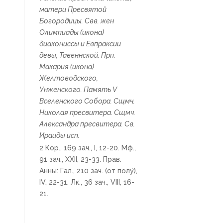
матери Пресвятой
Богородицы. Свв. жен
Олимпиады
(
икона
)
диакониссы и
Евпраксии
девы, Тавеннской. Прп.
Макария
(
икона
)
Желтоводского,
Унженского. Память
V
Вселенского Собора
. Сщмч.
Николая
пресвитера. Сщмч.
Александра
пресвитера. Св.
Ираиды
исп.
2 Кор., 169 зач., I, 12-20.
Мф.,
91 зач., XXII, 23-33.
Прав.
Анны:
Гал., 210 зач. (от полу́),
IV, 22-31.
Лк., 36 зач., VIII, 16-
21.