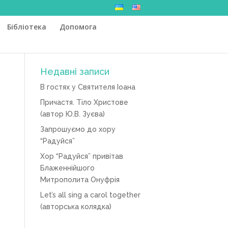
Бібліотека
Допомога
Недавні записи
В гостях у Святителя Іоана
Причастя. Тіло Христове
(автор Ю.В. Зуєва)
Запрошуємо до хору
“Радуйся”
Хор “Радуйся” привітав
Блаженнійшого
Митрополита Онуфрія
Let’s all sing a carol together
(авторська колядка)