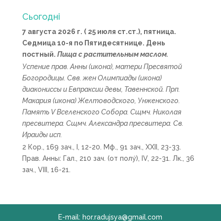
Сьогодні
7 августа 2026 г. ( 25 июля ст.ст.), пятница.
Седмица 10-я по Пятидесятнице. День
постный.
Пища с растительным маслом.
Успение прав.
Анны
(
икона
), матери Пресвятой
Богородицы. Свв. жен
Олимпиады
(
икона
)
диакониссы и
Евпраксии
девы, Тавеннской. Прп.
Макария
(
икона
) Желтоводского, Унженского.
Память
V Вселенского Собора
. Сщмч.
Николая
пресвитера. Сщмч.
Александра
пресвитера. Св.
Ираиды
исп.
2 Кор., 169 зач., I, 12-20.
Мф., 91 зач., XXII, 23-33.
Прав. Анны:
Гал., 210 зач. (от полу́), IV, 22-31.
Лк., 36
зач., VIII, 16-21.
E-mail: hor.radujsya@gmail.com