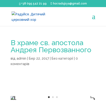
+38 095 542 21 99
hor.radujsya@gmail.com
В храме св. апостола
Андрея Первозванного
від
admin
|
Бер 22, 2017
|
Без категорії
|
0
коментарів