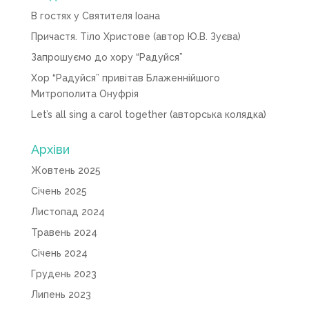
В гостях у Святителя Іоана
Причастя. Тіло Христове (автор Ю.В. Зуєва)
Запрошуємо до хору “Радуйся”
Хор “Радуйся” привітав Блаженнійшого
Митрополита Онуфрія
Let’s all sing a carol together (авторська колядка)
Архіви
Жовтень 2025
Січень 2025
Листопад 2024
Травень 2024
Січень 2024
Грудень 2023
Липень 2023