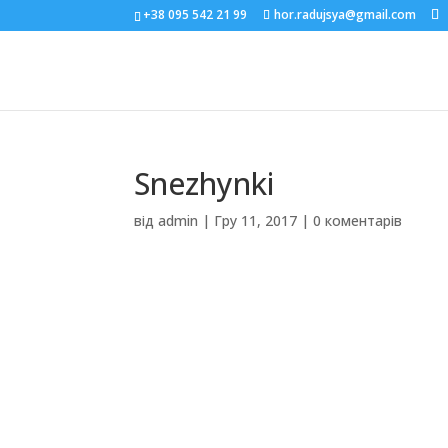
+38 095 542 21 99
hor.radujsya@gmail.com
Snezhynki
від
admin
|
Гру 11, 2017
|
0 коментарів