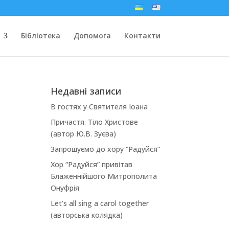
Бібліотека
Допомога
Контакти
Недавні записи
В гостях у Святителя Іоана
Причастя. Тіло Христове
(автор Ю.В. Зуєва)
Запрошуємо до хору “Радуйся”
Хор “Радуйся” привітав
Блаженнійшого Митрополита
Онуфрія
Let’s all sing a carol together
(авторська колядка)