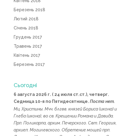
Квітень 2018
Березень 2018
Лютий 2018
Січень 2018
Грудень 2017
Травень 2017
Квітень 2017
Березень 2017
Сьогодні
6 августа 2026 г. ( 24 июля ст.ст.), четверг.
Седмица 10-я по Пятидесятнице.
Поста нет.
Мц.
Христины
. Мчч. блгвв. князей
Бориса
(
икона
) и
Глеба
(
икона
), во св. Крещении Романа и Давида.
Прп.
Поликарпа
, архим. Печерского. Свт.
Георгия
,
архиеп. Могилевского. Обретение мощей прп.