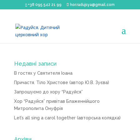
+38 095 542 21 99
hor.radujsya@gmail.com
Недавні записи
В гостях у Святителя Іоана
Причастя. Тіло Христове (автор Ю.В. Зуєва)
Запрошуємо до хору “Радуйся”
Хор “Радуйся” привітав Блаженнійшого
Митрополита Онуфрія
Let’s all sing a carol together (авторська колядка)
Архіви