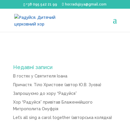
+38 095 542 21 99
hor.radujsya@gmail.com
Недавні записи
В гостях у Святителя Іоана
Причастя. Тіло Христове (автор Ю.В. Зуєва)
Запрошуємо до хору “Радуйся”
Хор “Радуйся” привітав Блаженнійшого
Митрополита Онуфрія
Let’s all sing a carol together (авторська колядка)