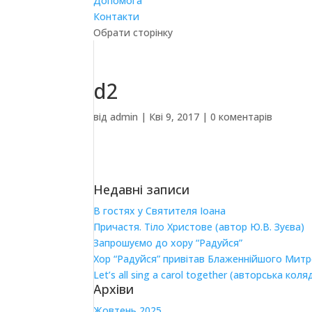
Допомога
Контакти
Обрати сторінку
d2
від
admin
|
Кві 9, 2017
|
0 коментарів
Недавні записи
В гостях у Святителя Іоана
Причастя. Тіло Христове (автор Ю.В. Зуєва)
Запрошуємо до хору “Радуйся”
Хор “Радуйся” привітав Блаженнійшого Мит
Let’s all sing a carol together (авторська коля
Архіви
Жовтень 2025