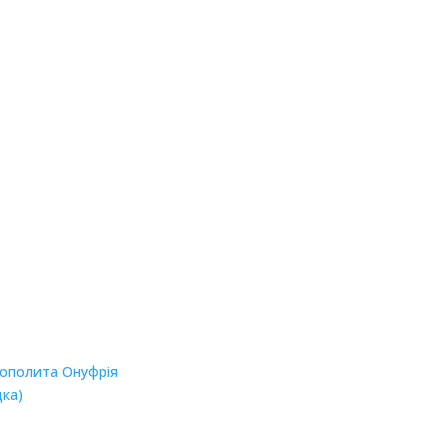
рополита Онуфрія
дка)