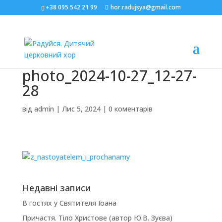
+38 095 542 21 99
hor.radujsya@gmail.com
photo_2024-10-27_12-27-
28
від
admin
|
Лис 5, 2024
|
0 коментарів
Недавні записи
В гостях у Святителя Іоана
Причастя. Тіло Христове (автор Ю.В. Зуєва)