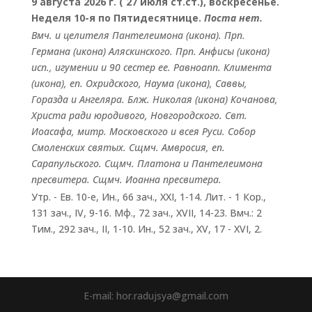
9 августа 2026 г. ( 27 июля ст.ст.), воскресенье.
Неделя 10-я по Пятидесятнице.
Поста нет.
Вмч. и целителя
Пантелеимона
(
икона
). Прп.
Германа
(
икона
) Аляскинского. Прп.
Анфисы
(
икона
)
исп., игумении и 90 сестер ее. Равноапп.
Климента
(
икона
), еп. Охридского,
Наума
(
икона
),
Саввы
,
Горазда
и
Ангеляра
. Блж.
Николая
(
икона
) Кочанова,
Христа ради юродивого, Новгородского. Свт.
Иоасафа
, митр. Московского и всея Руси.
Собор
Смоленских святых
. Сщмч.
Амвросия
, еп.
Сарапульского. Сщмч.
Платона
и
Пантелеимона
пресвитера. Сщмч.
Иоанна
пресвитера.
Утр. - Ев. 10-е,
Ин., 66 зач., XXI, 1-14.
Лит. -
1 Кор.,
131 зач., IV, 9-16.
Мф., 72 зач., XVII, 14-23.
Вмч.:
2
Тим., 292 зач., II, 1-10.
Ин., 52 зач., XV, 17 - XVI, 2.
E-mail: hor.radujsya@gmail.com