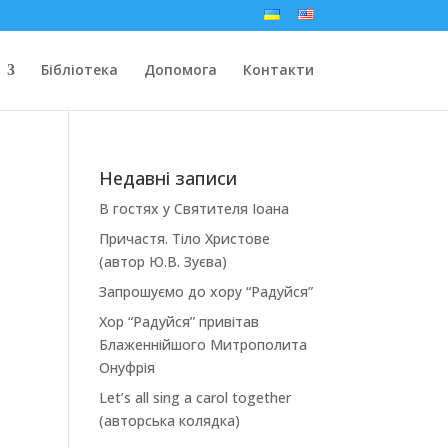
Бібліотека
Допомога
Контакти
Недавні записи
В гостях у Святителя Іоана
Причастя. Тіло Христове
(автор Ю.В. Зуєва)
Запрошуємо до хору “Радуйся”
Хор “Радуйся” привітав
Блаженнійшого Митрополита
Онуфрія
Let’s all sing a carol together
(авторська колядка)