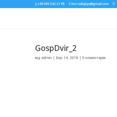
+38 095 542 21 99
hor.radujsya@gmail.com
GospDvir_2
від
admin
|
Бер 14, 2018
|
0 коментарів