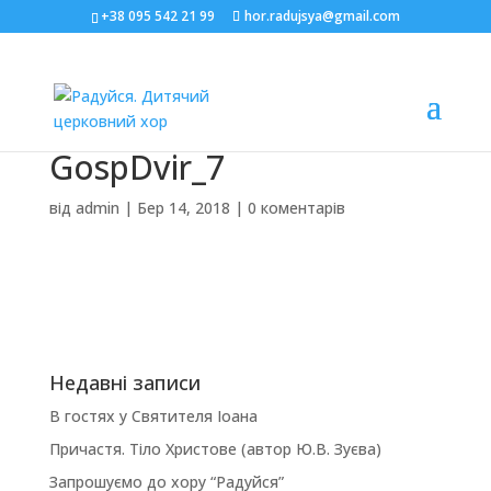
+38 095 542 21 99
hor.radujsya@gmail.com
GospDvir_7
від
admin
|
Бер 14, 2018
|
0 коментарів
Недавні записи
В гостях у Святителя Іоана
Причастя. Тіло Христове (автор Ю.В. Зуєва)
Запрошуємо до хору “Радуйся”