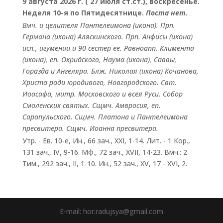
9 августа 2026 г. ( 27 июля ст.ст.), воскресенье.
Неделя 10-я по Пятидесятнице.
Поста нет.
Вмч. и целителя
Пантелеимона
(
икона
). Прп.
Германа
(
икона
) Аляскинского. Прп.
Анфисы
(
икона
)
исп., игумении и 90 сестер ее. Равноапп.
Климента
(
икона
), еп. Охридского,
Наума
(
икона
),
Саввы
,
Горазда
и
Ангеляра
. Блж.
Николая
(
икона
) Кочанова,
Христа ради юродивого, Новгородского. Свт.
Иоасафа
, митр. Московского и всея Руси.
Собор
Смоленских святых
. Сщмч.
Амвросия
, еп.
Сарапульского. Сщмч.
Платона
и
Пантелеимона
пресвитера. Сщмч.
Иоанна
пресвитера.
Утр. - Ев. 10-е,
Ин., 66 зач., XXI, 1-14.
Лит. -
1 Кор.,
131 зач., IV, 9-16.
Мф., 72 зач., XVII, 14-23.
Вмч.:
2
Тим., 292 зач., II, 1-10.
Ин., 52 зач., XV, 17 - XVI, 2.
E-mail: hor.radujsya@gmail.com