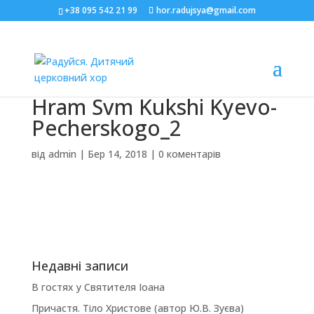
+38 095 542 21 99
hor.radujsya@gmail.com
Hram Svm Kukshi Kyevo-
Pecherskogo_2
від
admin
|
Бер 14, 2018
|
0 коментарів
Недавні записи
В гостях у Святителя Іоана
Причастя. Тіло Христове (автор Ю.В. Зуєва)