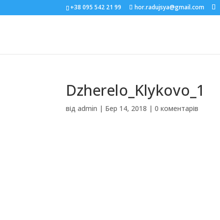
+38 095 542 21 99
hor.radujsya@gmail.com
Dzherelo_Klykovo_1
від
admin
|
Бер 14, 2018
|
0 коментарів