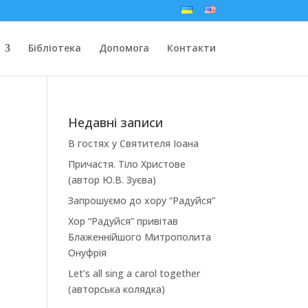
Бібліотека
Допомога
Контакти
Недавні записи
В гостях у Святителя Іоана
Причастя. Тіло Христове
(автор Ю.В. Зуєва)
Запрошуємо до хору “Радуйся”
Хор “Радуйся” привітав
Блаженнійшого Митрополита
Онуфрія
Let’s all sing a carol together
(авторська колядка)