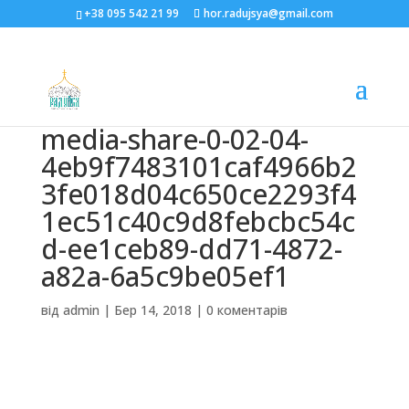
+38 095 542 21 99
hor.radujsya@gmail.com
media-share-0-02-04-
4eb9f7483101caf4966b2
3fe018d04c650ce2293f4
1ec51c40c9d8febcbc54c
d-ee1ceb89-dd71-4872-
a82a-6a5c9be05ef1
від
admin
|
Бер 14, 2018
|
0 коментарів