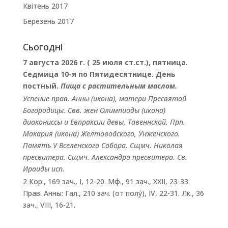
Квітень 2017
Березень 2017
Сьогодні
7 августа 2026 г. ( 25 июля ст.ст.), пятница.
Седмица 10-я по Пятидесятнице. День
постный.
Пища с растительным маслом.
Успение прав.
Анны
(
икона
), матери Пресвятой
Богородицы. Свв. жен
Олимпиады
(
икона
)
диакониссы и
Евпраксии
девы, Тавеннской. Прп.
Макария
(
икона
) Желтоводского, Унженского.
Память
V Вселенского Собора
. Сщмч.
Николая
пресвитера. Сщмч.
Александра
пресвитера. Св.
Ираиды
исп.
2 Кор., 169 зач., I, 12-20.
Мф., 91 зач., XXII, 23-33.
Прав. Анны:
Гал., 210 зач. (от полу́), IV, 22-31.
Лк., 36
зач., VIII, 16-21.