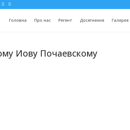
Головна
Про нас
Регент
Досягнення
Галерея
ому Иову Почаевскому