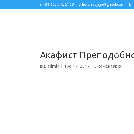
+38 095 542 21 99
hor.radujsya@gmail.com
Акафист Преподобн
від
admin
|
Тра 17, 2017
|
0 коментарів