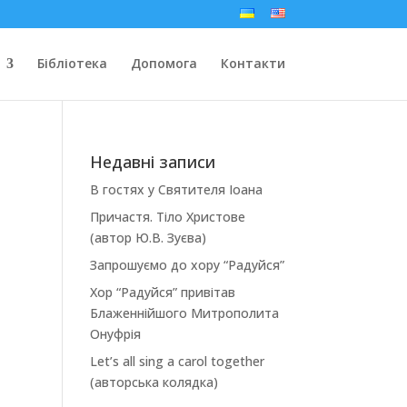
Бібліотека
Допомога
Контакти
Недавні записи
В гостях у Святителя Іоана
Причастя. Тіло Христове
(автор Ю.В. Зуєва)
Запрошуємо до хору “Радуйся”
Хор “Радуйся” привітав
Блаженнійшого Митрополита
Онуфрія
Let’s all sing a carol together
(авторська колядка)