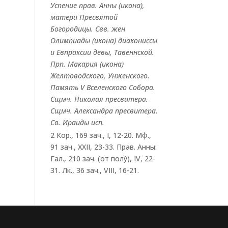
Успение прав.
Анны
(
икона
),
матери Пресвятой
Богородицы. Свв. жен
Олимпиады
(
икона
) диакониссы
и
Евпраксии
девы, Тавеннской.
Прп.
Макария
(
икона
)
Желтоводского, Унженского.
Память
V Вселенского Собора
.
Сщмч.
Николая
пресвитера.
Сщмч.
Александра
пресвитера.
Св.
Ираиды
исп.
2 Кор., 169 зач., I, 12-20.
Мф.,
91 зач., XXII, 23-33.
Прав. Анны:
Гал., 210 зач. (от полу́), IV, 22-
31.
Лк., 36 зач., VIII, 16-21.