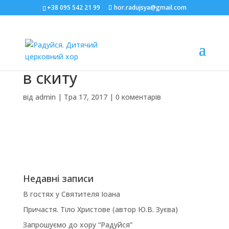
+38 095 542 21 99
hor.radujsya@gmail.com
в скиту
від
admin
|
Тра 17, 2017
|
0 коментарів
Недавні записи
В гостях у Святителя Іоана
Причастя. Тіло Христове (автор Ю.В. Зуєва)
Запрошуємо до хору “Радуйся”