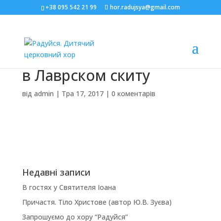
+38 095 542 21 99
hor.radujsya@gmail.com
в Лаврском скиту
від
admin
|
Тра 17, 2017
|
0 коментарів
Недавні записи
В гостях у Святителя Іоана
Причастя. Тіло Христове (автор Ю.В. Зуєва)
Запрошуємо до хору “Радуйся”