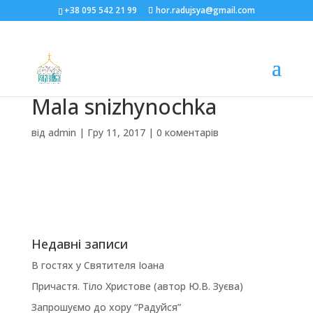
+38 095 542 21 99
hor.radujsya@gmail.com
Mala snizhynochka
від
admin
|
Гру 11, 2017
|
0 коментарів
Недавні записи
В гостях у Святителя Іоана
Причастя. Тіло Христове (автор Ю.В. Зуєва)
Запрошуємо до хору “Радуйся”