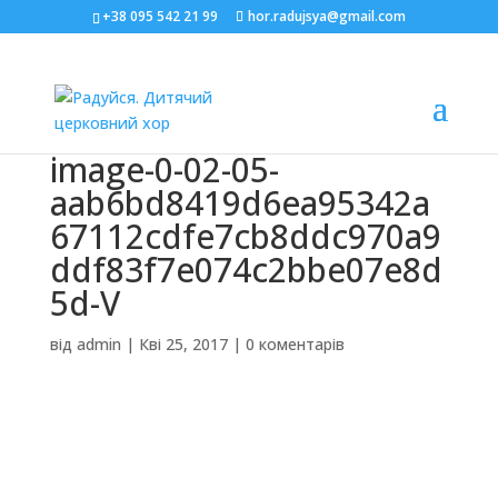
+38 095 542 21 99
hor.radujsya@gmail.com
image-0-02-05-
aab6bd8419d6ea95342a
67112cdfe7cb8ddc970a9
ddf83f7e074c2bbe07e8d
5d-V
від
admin
|
Кві 25, 2017
|
0 коментарів