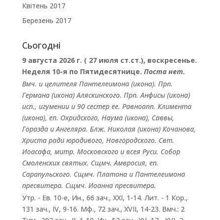
Квітень 2017
Березень 2017
Сьогодні
9 августа 2026 г. ( 27 июля ст.ст.), воскресенье.
Неделя 10-я по Пятидесятнице.
Поста нет.
Вмч. и целителя
Пантелеимона
(
икона
). Прп.
Германа
(
икона
) Аляскинского. Прп.
Анфисы
(
икона
)
исп., игумении и 90 сестер ее. Равноапп.
Климента
(
икона
), еп. Охридского,
Наума
(
икона
),
Саввы
,
Горазда
и
Ангеляра
. Блж.
Николая
(
икона
) Кочанова,
Христа ради юродивого, Новгородского. Свт.
Иоасафа
, митр. Московского и всея Руси.
Собор
Смоленских святых
. Сщмч.
Амвросия
, еп.
Сарапульского. Сщмч.
Платона
и
Пантелеимона
пресвитера. Сщмч.
Иоанна
пресвитера.
Утр. - Ев. 10-е,
Ин., 66 зач., XXI, 1-14.
Лит. -
1 Кор.,
131 зач., IV, 9-16.
Мф., 72 зач., XVII, 14-23.
Вмч.:
2