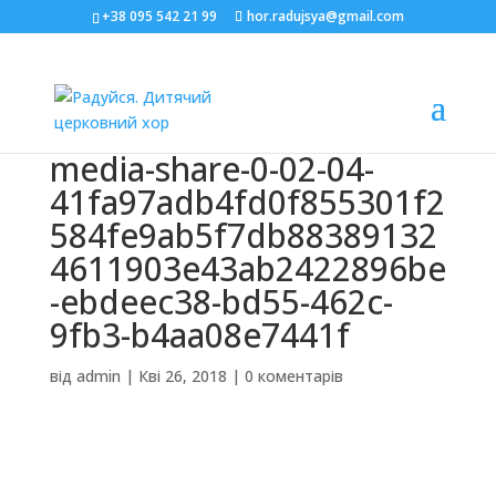
+38 095 542 21 99
hor.radujsya@gmail.com
media-share-0-02-04-
41fa97adb4fd0f855301f2
584fe9ab5f7db88389132
4611903e43ab2422896be
-ebdeec38-bd55-462c-
9fb3-b4aa08e7441f
від
admin
|
Кві 26, 2018
|
0 коментарів