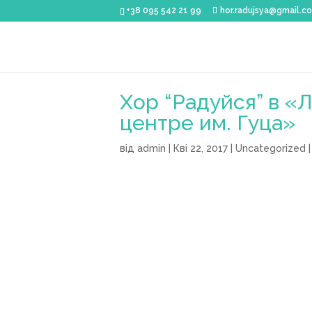
+38 095 542 21 99
hor.radujsya@gmail.c
Хор “Радуйся” в 
центре им. Гуца»
від
admin
|
Кві 22, 2017
|
Uncategorized