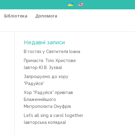
Бібліотека
Допомога
Недавні записи
В гостях у Святителя Іоана
Причастя. Тіло Христове
(автор Ю.В. Зуєва)
Запрошуємо до хору
“Радуйся”
Хор “Радуйся” привітав
Блаженнійшого
Митрополита Онуфрія
Let’s all sing a carol together
(авторська колядка)