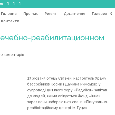
om
Головна
Про нас
Регент
Досягнення
Галерея
Контакти
«Лечебно-реабилитационном
|
0 коментарів
23 жовтня отець Євгеній, настоятель Храму
безсрібників Косми і Даміана Римських, у
супроводі дитячого хору «Радуйся» завітав
до людей, якими опікується Фонд «Інна»,
зараз вони набираються сил в «Ліккувально-
реабілітаційному центрі ім. Гуца».