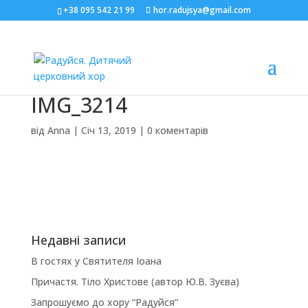
+38 095 542 21 99
hor.radujsya@gmail.com
IMG_3214
від
Anna
|
Січ 13, 2019
|
0 коментарів
Недавні записи
В гостях у Святителя Іоана
Причастя. Тіло Христове (автор Ю.В. Зуєва)
Запрошуємо до хору “Радуйся”