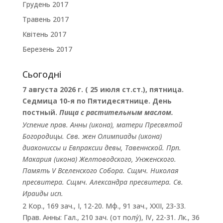
Грудень 2017
Травень 2017
Квітень 2017
Березень 2017
Сьогодні
7 августа 2026 г. ( 25 июля ст.ст.), пятница.
Седмица 10-я по Пятидесятнице. День
постный.
Пища с растительным маслом.
Успение прав.
Анны
(
икона
), матери Пресвятой
Богородицы. Свв. жен
Олимпиады
(
икона
)
диакониссы и
Евпраксии
девы, Тавеннской. Прп.
Макария
(
икона
) Желтоводского, Унженского.
Память
V Вселенского Собора
. Сщмч.
Николая
пресвитера. Сщмч.
Александра
пресвитера. Св.
Ираиды
исп.
2 Кор., 169 зач., I, 12-20.
Мф., 91 зач., XXII, 23-33.
Прав. Анны:
Гал., 210 зач. (от полу́), IV, 22-31.
Лк., 36