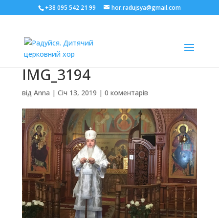
+38 095 542 21 99
hor.radujsya@gmail.com
IMG_3194
від
Anna
|
Січ 13, 2019
|
0 коментарів