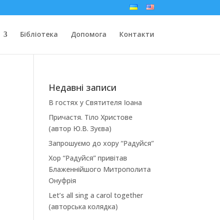
Бібліотека
Допомога
Контакти
Недавні записи
В гостях у Святителя Іоана
Причастя. Тіло Христове
(автор Ю.В. Зуєва)
Запрошуємо до хору “Радуйся”
Хор “Радуйся” привітав
Блаженнійшого Митрополита
Онуфрія
Let’s all sing a carol together
(авторська колядка)