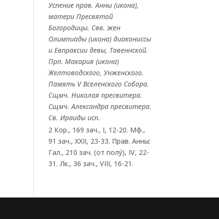
Успение прав.
Анны
(
икона
),
матери Пресвятой
Богородицы. Свв. жен
Олимпиады
(
икона
) диакониссы
и
Евпраксии
девы, Тавеннской.
Прп.
Макария
(
икона
)
Желтоводского, Унженского.
Память
V Вселенского Собора
.
Сщмч.
Николая
пресвитера.
Сщмч.
Александра
пресвитера.
Св.
Ираиды
исп.
2 Кор., 169 зач., I, 12-20.
Мф.,
91 зач., XXII, 23-33.
Прав. Анны:
Гал., 210 зач. (от полу́), IV, 22-
31.
Лк., 36 зач., VIII, 16-21.