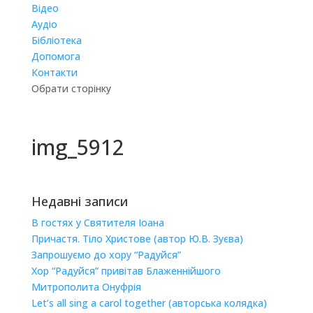
Відео
Аудіо
Бібліотека
Допомога
Контакти
Обрати сторінку
img_5912
Недавні записи
В гостях у Святителя Іоана
Причастя. Тіло Христове (автор Ю.В. Зуєва)
Запрошуємо до хору “Радуйся”
Хор “Радуйся” привітав Блаженнійшого
Митрополита Онуфрія
Let’s all sing a carol together (авторська колядка)