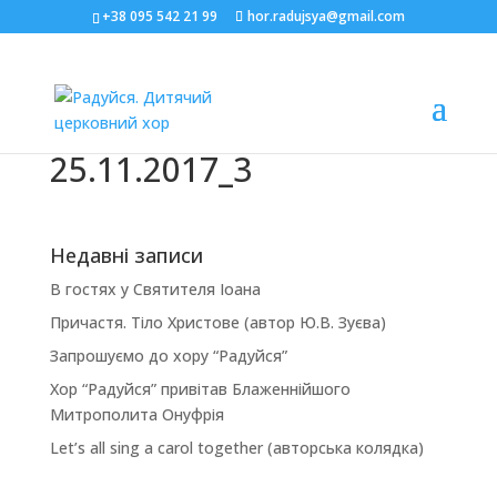
+38 095 542 21 99
hor.radujsya@gmail.com
25.11.2017_3
Недавні записи
В гостях у Святителя Іоана
Причастя. Тіло Христове (автор Ю.В. Зуєва)
Запрошуємо до хору “Радуйся”
Хор “Радуйся” привітав Блаженнійшого
Митрополита Онуфрія
Let’s all sing a carol together (авторська колядка)