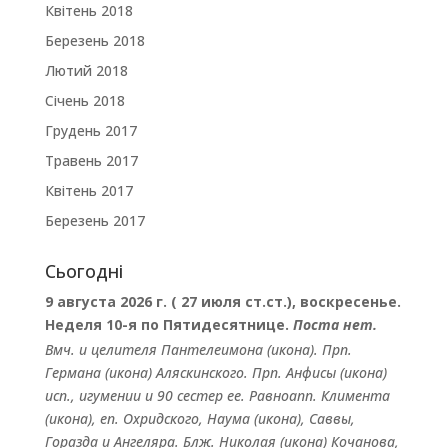
Квітень 2018
Березень 2018
Лютий 2018
Січень 2018
Грудень 2017
Травень 2017
Квітень 2017
Березень 2017
Сьогодні
9 августа 2026 г. ( 27 июля ст.ст.), воскресенье.
Неделя 10-я по Пятидесятнице.
Поста нет.
Вмч. и целителя
Пантелеимона
(
икона
). Прп.
Германа
(
икона
) Аляскинского. Прп.
Анфисы
(
икона
)
исп., игумении и 90 сестер ее. Равноапп.
Климента
(
икона
), еп. Охридского,
Наума
(
икона
),
Саввы
,
Горазда
и
Ангеляра
. Блж.
Николая
(
икона
) Кочанова,