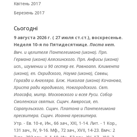
Квітень 2017
Березень 2017
Сьогодні
9 августа 2026 г. ( 27 июля ст.ст.), воскресенье.
Неделя 10-я по Пятидесятнице.
Поста нет.
Вмч. и целителя
Пантелеимона
(
икона
). Прп.
Германа
(
икона
) Аляскинского. Прп.
Анфисы
(
икона
)
исп., игумении и 90 сестер ее. Равноапп.
Климента
(
икона
), еп. Охридского,
Наума
(
икона
),
Саввы
,
Горазда
и
Ангеляра
. Блж.
Николая
(
икона
) Кочанова,
Христа ради юродивого, Новгородского. Свт.
Иоасафа
, митр. Московского и всея Руси.
Собор
Смоленских святых
. Сщмч.
Амвросия
, еп.
Сарапульского. Сщмч.
Платона
и
Пантелеимона
пресвитера. Сщмч.
Иоанна
пресвитера.
Утр. - Ев. 10-е,
Ин., 66 зач., XXI, 1-14.
Лит. -
1 Кор.,
131 зач., IV, 9-16.
Мф., 72 зач., XVII, 14-23.
Вмч.:
2