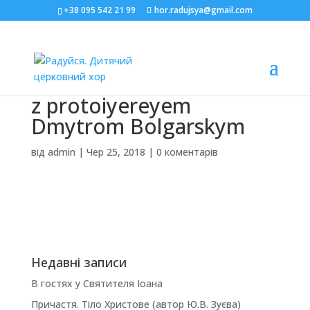
+38 095 542 21 99
hor.radujsya@gmail.com
z protoiyereyem
Dmytrom Bolgarskym
від
admin
|
Чер 25, 2018
|
0 коментарів
Недавні записи
В гостях у Святителя Іоана
Причастя. Тіло Христове (автор Ю.В. Зуєва)