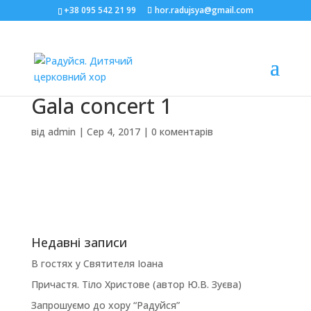
+38 095 542 21 99
hor.radujsya@gmail.com
Gala concert 1
від
admin
|
Сер 4, 2017
|
0 коментарів
Недавні записи
В гостях у Святителя Іоана
Причастя. Тіло Христове (автор Ю.В. Зуєва)
Запрошуємо до хору “Радуйся”