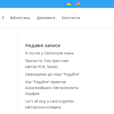
Бібліотека
Допомога
Контакти
Недавні записи
В гостях у Святителя Іоана
Причастя. Тіло Христове
(автор Ю.В. Зуєва)
Запрошуємо до хору “Радуйся”
Хор “Радуйся” привітав
Блаженнійшого Митрополита
Онуфрія
Let’s all sing a carol together
(авторська колядка)