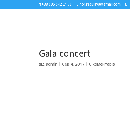
+38 095 542 21 99
hor.radujsya@gmail.com
Gala concert
від
admin
|
Сер 4, 2017
|
0 коментарів