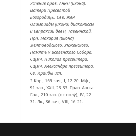
Успение прав.
Анны
(
икона
),
матери Пресвятой
Богородицы. Свв. жен
Олимпиады
(
икона
) диакониссы
и
Евпраксии
девы, Тавеннской.
Прп.
Макария
(
икона
)
Желтоводского, Унженского.
Память
V Вселенского Собора
.
Сщмч.
Николая
пресвитера.
Сщмч.
Александра
пресвитера.
Св.
Ираиды
исп.
2 Кор., 169 зач., I, 12-20.
Мф.,
91 зач., XXII, 23-33.
Прав. Анны:
Гал., 210 зач. (от полу́), IV, 22-
31.
Лк., 36 зач., VIII, 16-21.