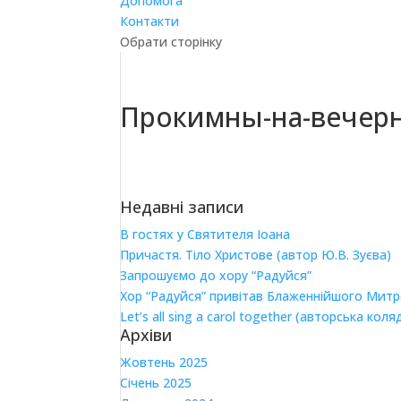
Допомога
Контакти
Обрати сторінку
Прокимны-на-вечер
Недавні записи
В гостях у Святителя Іоана
Причастя. Тіло Христове (автор Ю.В. Зуєва)
Запрошуємо до хору “Радуйся”
Хор “Радуйся” привітав Блаженнійшого Мит
Let’s all sing a carol together (авторська коля
Архіви
Жовтень 2025
Січень 2025