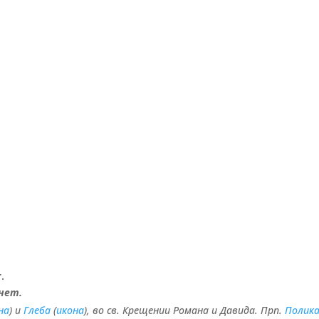
.
нет.
на
) и
Глеба
(
икона
), во св. Крещении Романа и Давида. Прп.
Полик