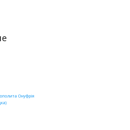
не
рополита Онуфрія
дка)