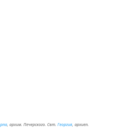
арпа
, архим. Печерского. Свт.
Георгия
, архиеп.