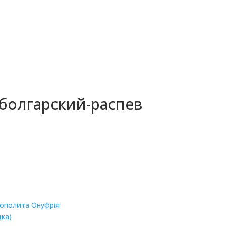
болгарский-распев
рополита Онуфрія
дка)