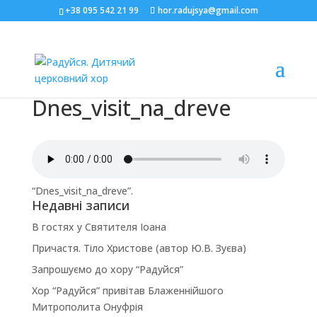
+38 095 542 21 99
hor.radujsya@gmail.com
Dnes_visit_na_dreve
“Dnes_visit_na_dreve”.
Недавні записи
В гостях у Святителя Іоана
Причастя. Тіло Христове (автор Ю.В. Зуєва)
Запрошуємо до хору “Радуйся”
Хор “Радуйся” привітав Блаженнійшого
Митрополита Онуфрія