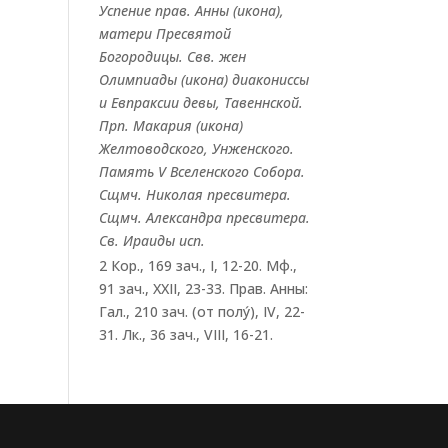
Успение прав.
Анны
(
икона
),
матери Пресвятой
Богородицы. Свв. жен
Олимпиады
(
икона
) диакониссы
и
Евпраксии
девы, Тавеннской.
Прп.
Макария
(
икона
)
Желтоводского, Унженского.
Память
V Вселенского Собора
.
Сщмч.
Николая
пресвитера.
Сщмч.
Александра
пресвитера.
Св.
Ираиды
исп.
2 Кор., 169 зач., I, 12-20.
Мф.,
91 зач., XXII, 23-33.
Прав. Анны:
Гал., 210 зач. (от полу́), IV, 22-
31.
Лк., 36 зач., VIII, 16-21.