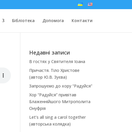
Бібліотека
Допомога
Контакти
Недавні записи
В гостях у Святителя Іоана
Причастя. Тіло Христове
(автор Ю.В. Зуєва)
Запрошуємо до хору “Радуйся”
Хор “Радуйся” привітав
Блаженнійшого Митрополита
Онуфрія
Let’s all sing a carol together
(авторська колядка)