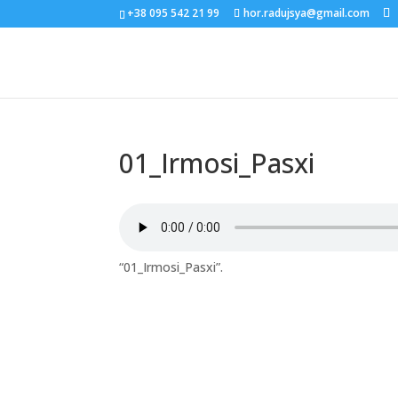
+38 095 542 21 99
hor.radujsya@gmail.com
01_Irmosi_Pasxi
“01_Irmosi_Pasxi”.