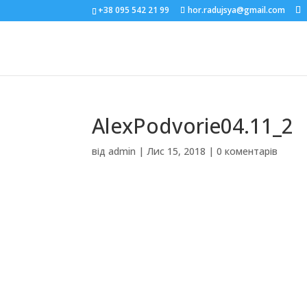
+38 095 542 21 99
hor.radujsya@gmail.com
AlexPodvorie04.11_2
від
admin
|
Лис 15, 2018
|
0 коментарів