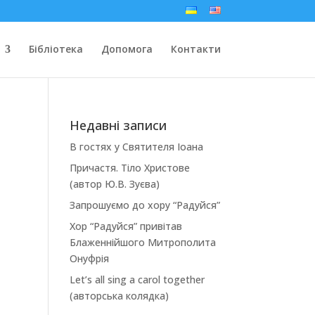
Бібліотека
Допомога
Контакти
Недавні записи
В гостях у Святителя Іоана
Причастя. Тіло Христове
(автор Ю.В. Зуєва)
Запрошуємо до хору “Радуйся”
Хор “Радуйся” привітав
Блаженнійшого Митрополита
Онуфрія
Let’s all sing a carol together
(авторська колядка)