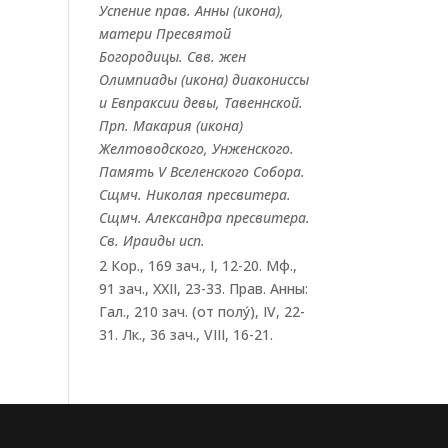
Успение прав.
Анны
(
икона
),
матери Пресвятой
Богородицы. Свв. жен
Олимпиады
(
икона
) диакониссы
и
Евпраксии
девы, Тавеннской.
Прп.
Макария
(
икона
)
Желтоводского, Унженского.
Память
V Вселенского Собора
.
Сщмч.
Николая
пресвитера.
Сщмч.
Александра
пресвитера.
Св.
Ираиды
исп.
2 Кор., 169 зач., I, 12-20.
Мф.,
91 зач., XXII, 23-33.
Прав. Анны:
Гал., 210 зач. (от полу́), IV, 22-
31.
Лк., 36 зач., VIII, 16-21.