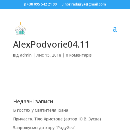
+38 095 542 21 99
hor.radujsya@gmail.com
AlexPodvorie04.11
від
admin
|
Лис 15, 2018
|
0 коментарів
Недавні записи
В гостях у Святителя Іоана
Причастя. Тіло Христове (автор Ю.В. Зуєва)
Запрошуємо до хору “Радуйся”