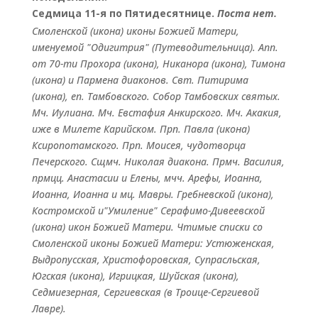
Седмица 11-я по Пятидесятнице.
Поста нет.
Смоленской
(
икона
) иконы Божией Матери,
именуемой "Одигитрия" (Путеводительница). Апп.
от 70-ти
Прохора
(
икона
),
Никанора
(
икона
),
Тимона
(
икона
) и
Пармена
диаконов. Свт.
Питирима
(
икона
), еп. Тамбовского.
Собор
Тамбовских святых.
Мч.
Иулиана
. Мч.
Евстафия
Анкирского. Мч.
Акакия
,
иже в Милете Карийском. Прп.
Павла
(
икона
)
Ксиропотамского. Прп.
Моисея
, чудотворца
Печерского. Сщмч.
Николая
диакона. Прмч.
Василия
,
прмцц.
Анастасии
и
Елены
, мчч.
Арефы
,
Иоанна
,
Иоанна
,
Иоанна
и мц.
Мавры
.
Гребневской
(
икона
),
Костромской
и"Умиление"
Серафимо-Дивеевской
(
икона
) икон Божией Матери. Чтимые списки со
Смоленской иконы Божией Матери:
Устюженская
,
Выдропусская
,
Христофоровская
,
Супрасльская
,
Югская
(
икона
),
Игрицкая
,
Шуйская
(
икона
),
Седмиезерная
,
Сергиевская
(в Троице-Сергиевой
Лавре).