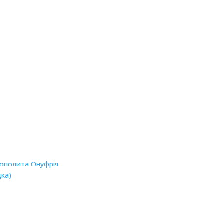
рополита Онуфрія
дка)