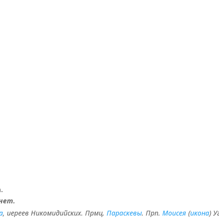
.
нет.
а
, иереев Никомидийских. Прмц.
Параскевы
. Прп.
Моисея
(
икона
) 