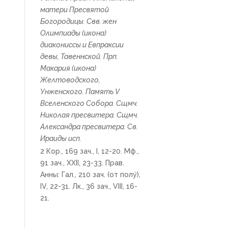
матери Пресвятой
Богородицы. Свв. жен
Олимпиады
(
икона
)
диакониссы и
Евпраксии
девы, Тавеннской. Прп.
Макария
(
икона
)
Желтоводского,
Унженского. Память
V
Вселенского Собора
. Сщмч.
Николая
пресвитера. Сщмч.
Александра
пресвитера. Св.
Ираиды
исп.
2 Кор., 169 зач., I, 12-20.
Мф.,
91 зач., XXII, 23-33.
Прав.
Анны:
Гал., 210 зач. (от полу́),
IV, 22-31.
Лк., 36 зач., VIII, 16-
21.