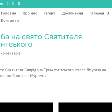
om
Головна
Про нас
Регент
Досягнення
Галерея
Контакти
ба на свято Святителя
унтського
 коментарів
ято Святителя Спирідона Триміфунтського співав Літургію на
преподобного Іллі Муромця.