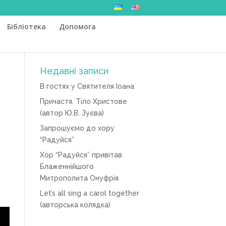
Бібліотека
Допомога
Недавні записи
В гостях у Святителя Іоана
Причастя. Тіло Христове
(автор Ю.В. Зуєва)
Запрошуємо до хору
“Радуйся”
Хор “Радуйся” привітав
Блаженнійшого
Митрополита Онуфрія
Let’s all sing a carol together
(авторська колядка)