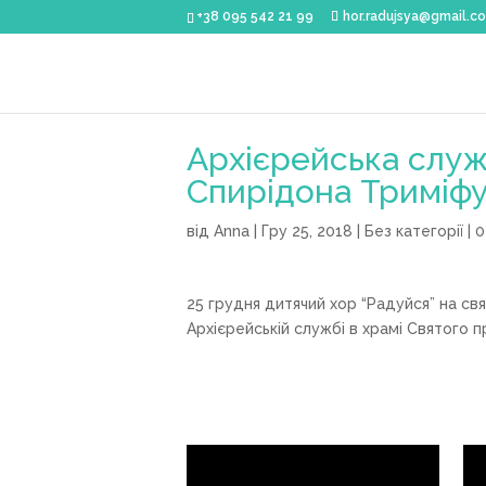
+38 095 542 21 99
hor.radujsya@gmail.c
Архієрейська служ
Спирідона Триміф
від
Anna
|
Гру 25, 2018
|
Без категорії
|
0
25 грудня дитячий хор “Радуйся” на св
Архієрейській службі в храмі Святого 