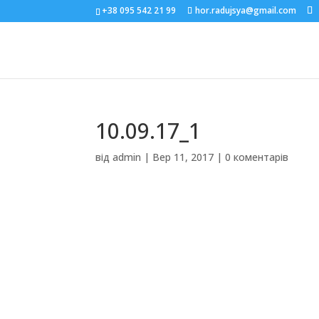
+38 095 542 21 99
hor.radujsya@gmail.com
10.09.17_1
від
admin
|
Вер 11, 2017
|
0 коментарів