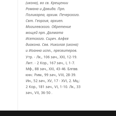
(
икона
), во св. Крещении
Романа и Давида. Прп.
Поликарпа
, архим. Печерского.
Свт.
Георгия
, архиеп.
Могилевского. Обретение
мощей прп.
Далмата
Исетского. Сщмч.
Алфея
диакона. Свв.
Николая
(
икона
)
и
Иоанна
испп., пресвитеров.
Утр. -
Лк., 106 зач., XXI, 12-19.
Лит. -
2 Кор., 167 зач., I, 1-7.
Мф., 88 зач., XXI, 43-46.
Блгвв.
кнн.:
Рим., 99 зач., VIII, 28-39.
Ин., 52 зач., XV, 17 - XVI, 2.
Мц.:
2 Кор., 181 зач., VI, 1-10.
Лк., 33
зач., VII, 36-50
.