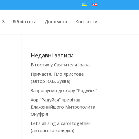
Бібліотека
Допомога
Контакти
Недавні записи
В гостях у Святителя Іоана
Причастя. Тіло Христове
(автор Ю.В. Зуєва)
Запрошуємо до хору “Радуйся”
Хор “Радуйся” привітав
Блаженнійшого Митрополита
Онуфрія
Let’s all sing a carol together
(авторська колядка)