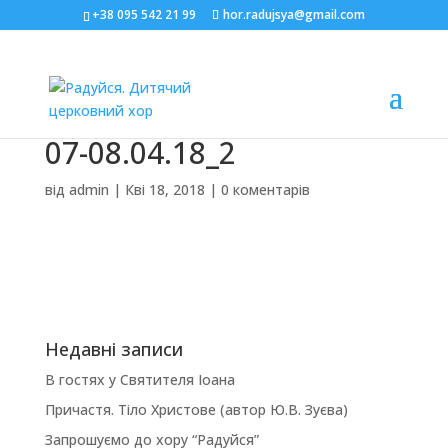
+38 095 542 21 99
hor.radujsya@gmail.com
07-08.04.18_2
від
admin
|
Кві 18, 2018
|
0 коментарів
Недавні записи
В гостях у Святителя Іоана
Причастя. Тіло Христове (автор Ю.В. Зуєва)
Запрошуємо до хору “Радуйся”