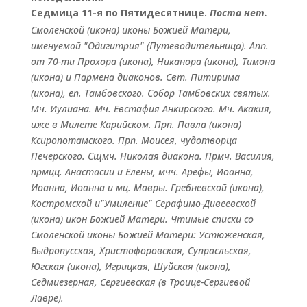
Седмица 11-я по Пятидесятнице.
Поста нет.
Смоленской
(
икона
) иконы Божией Матери,
именуемой "Одигитрия" (Путеводительница). Апп.
от 70-ти
Прохора
(
икона
),
Никанора
(
икона
),
Тимона
(
икона
) и
Пармена
диаконов. Свт.
Питирима
(
икона
), еп. Тамбовского.
Собор
Тамбовских святых.
Мч.
Иулиана
. Мч.
Евстафия
Анкирского. Мч.
Акакия
,
иже в Милете Карийском. Прп.
Павла
(
икона
)
Ксиропотамского. Прп.
Моисея
, чудотворца
Печерского. Сщмч.
Николая
диакона. Прмч.
Василия
,
прмцц.
Анастасии
и
Елены
, мчч.
Арефы
,
Иоанна
,
Иоанна
,
Иоанна
и мц.
Мавры
.
Гребневской
(
икона
),
Костромской
и"Умиление"
Серафимо-Дивеевской
(
икона
) икон Божией Матери. Чтимые списки со
Смоленской иконы Божией Матери:
Устюженская
,
Выдропусская
,
Христофоровская
,
Супрасльская
,
Югская
(
икона
),
Игрицкая
,
Шуйская
(
икона
),
Седмиезерная
,
Сергиевская
(в Троице-Сергиевой
Лавре).