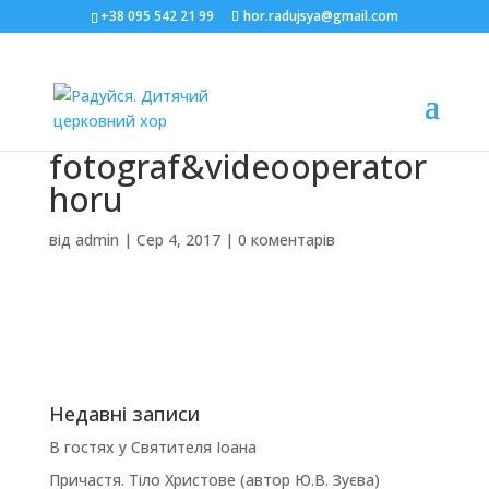
+38 095 542 21 99
hor.radujsya@gmail.com
fotograf&videooperator
horu
від
admin
|
Сер 4, 2017
|
0 коментарів
Недавні записи
В гостях у Святителя Іоана
Причастя. Тіло Христове (автор Ю.В. Зуєва)