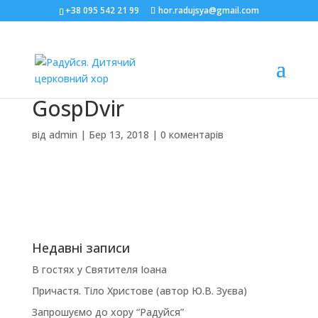
+38 095 542 21 99
hor.radujsya@gmail.com
GospDvir
від
admin
|
Бер 13, 2018
|
0 коментарів
Недавні записи
В гостях у Святителя Іоана
Причастя. Тіло Христове (автор Ю.В. Зуєва)
Запрошуємо до хору “Радуйся”