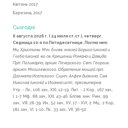
Квітень 2017
Березень 2017
Сьогодні
6 августа 2026 г. ( 24 июля ст.ст.), четверг.
Седмица 10-я по Пятидесятнице.
Поста нет.
Мц.
Христины
. Мчч. блгвв. князей
Бориса
(
икона
) и
Глеба
(
икона
), во св. Крещении Романа и Давида.
Прп.
Поликарпа
, архим. Печерского. Свт.
Георгия
,
архиеп. Могилевского. Обретение мощей прп.
Далмата
Исетского. Сщмч.
Алфея
диакона. Свв.
Николая
(
икона
) и
Иоанна
испп., пресвитеров.
Утр. -
Лк., 106 зач., XXI, 12-19.
Лит. -
2 Кор., 167 зач.,
I, 1-7.
Мф., 88 зач., XXI, 43-46.
Блгвв. кнн.:
Рим., 99
зач., VIII, 28-39.
Ин., 52 зач., XV, 17 - XVI, 2.
Мц.:
2 Кор.,
181 зач., VI, 1-10.
Лк., 33 зач., VII, 36-50
.