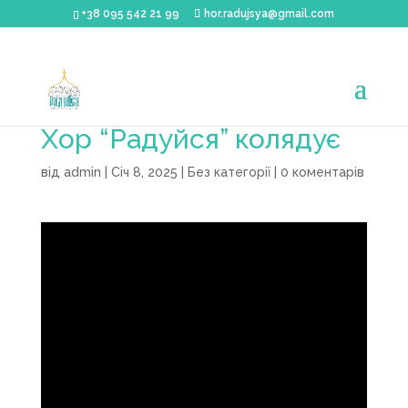
+38 095 542 21 99
hor.radujsya@gmail.com
Хор “Радуйся” колядує
від
admin
|
Січ 8, 2025
|
Без категорії
|
0 коментарів