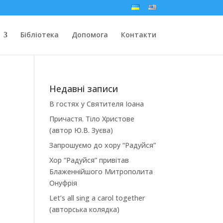
Бібліотека
Допомога
Контакти
Недавні записи
В гостях у Святителя Іоана
Причастя. Тіло Христове
(автор Ю.В. Зуєва)
Запрошуємо до хору “Радуйся”
Хор “Радуйся” привітав
Блаженнійшого Митрополита
Онуфрія
Let’s all sing a carol together
(авторська колядка)