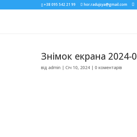
+38 095 542 21 99
hor.radujsya@gmail.com
Знімок екрана 2024-0
від
admin
|
Січ 10, 2024
|
0 коментарів