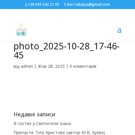
+38 095 542 21 99
hor.radujsya@gmail.com
photo_2025-10-28_17-46-
45
від
admin
|
Жов 28, 2025
|
0 коментарів
Недавні записи
В гостях у Святителя Іоана
Причастя. Тіло Христове (автор Ю.В. Зуєва)